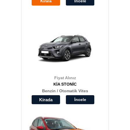
Kirala
İncele
Fiyat Alınız
KİA STONİC
Benzin / Otomatik Vites
Kirada
İncele