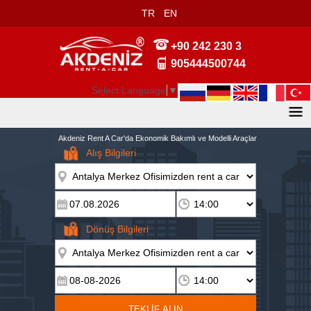
TR
EN
+90 242 230 3
905444500744
Select Language
▼
Akdeniz Rent A Car'da Ekonomik Bakımlı ve Modelli Araçlar
Alış Bilgileri
Dönüş Bilgileri