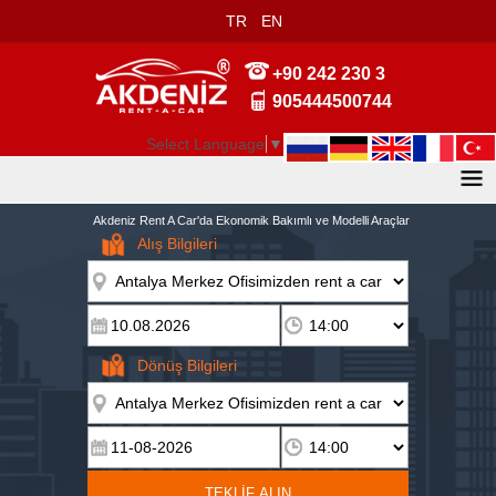
TR
EN
+90 242 230 3
905444500744
Select Language
▼
Akdeniz Rent A Car'da Ekonomik Bakımlı ve Modelli Araçlar
Alış Bilgileri
Dönüş Bilgileri