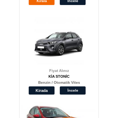
Kirala
İncele
Fiyat Alınız
KİA STONİC
Benzin / Otomatik Vites
Kirada
İncele